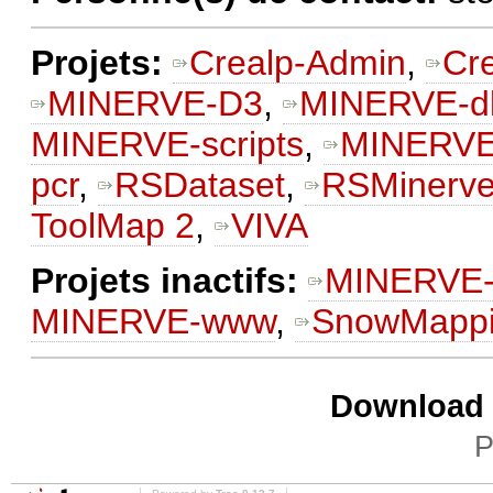
Projets:
Crealp-Admin
,
Cr
MINERVE-D3
,
MINERVE-d
MINERVE-scripts
,
MINERVE
pcr
,
RSDataset
,
RSMinerv
ToolMap 2
,
VIVA
Projets inactifs:
MINERVE-b
MINERVE-www
,
SnowMapp
Download i
P